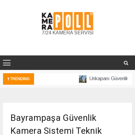
Skip
to
content
7/24 KAMERA SERVİSİ
Unkapanı Güvenlik Kam
TRENDING
GÜVENLİK
Bayrampaşa Güvenlik
KAMERA
SİSTEMİ
Kamera Sistemi Teknik
TEKNİK