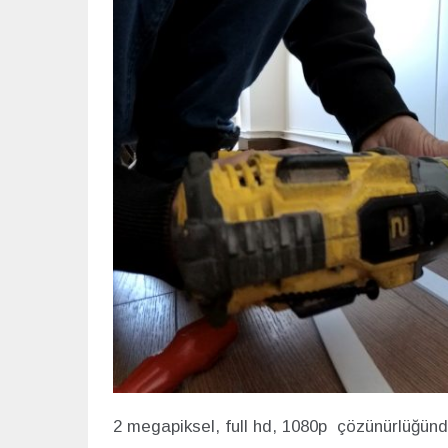
2 megapiksel, full hd, 1080p çözünürlüğün