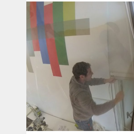
Ocak
HİZMET
2021
BÖLGELERİMİZ