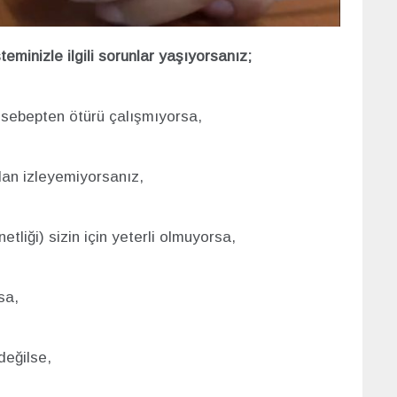
minizle ilgili sorunlar yaşıyorsanız;
r sebepten ötürü çalışmıyorsa,
dan izleyemiyorsanız,
tliği) sizin için yeterli olmuyorsa,
sa,
değilse,