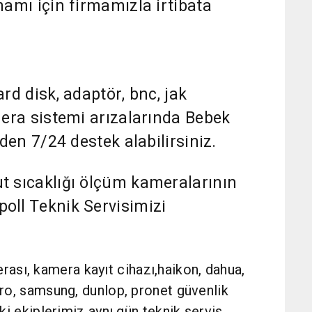
amı için firmamızla irtibata
d disk, adaptör, bnc, jak
era sistemi arızalarında Bebek
den 7/24 destek alabilirsiniz.
 sıcaklığı ölçüm kameralarının
ll Teknik Servisimizi
sı, kamera kayıt cihazı,haikon, dahua,
etro, samsung, dunlop, pronet güvenlik
aki ekiplerimiz aynı gün teknik servis