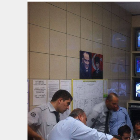
Haziran
HİZMET
2020
BÖLGELERİMİZ