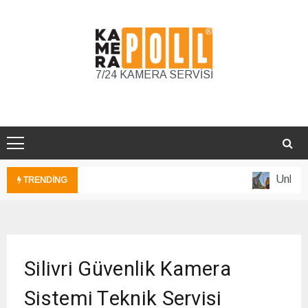
Skip
to
content
7/24 KAMERA SERVİSİ
Unkapanı
TRENDING
GÜVENLİK
Silivri Güvenlik Kamera
KAMERA
SİSTEMİ
Sistemi Teknik Servisi
TEKNİK