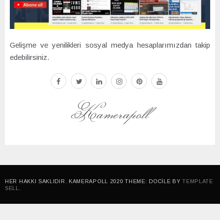
Gelişme ve yenilikleri sosyal medya hesaplarımızdan takip
edebilirsiniz.
facebook
twitter
linkedin
instagram
pinterest
youtube
Kamerapoll
HER HAKKI SAKLIDIR. KAMERAPOLL 2020 THEME: DOCILE BY
TEMPLATE
SELL
.