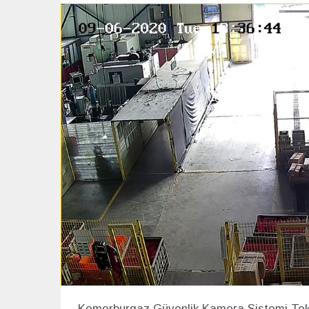
Haziran
HİZMET
2020
BÖLGELERİMİZ
Kemerburgaz Güvenlik Kamera Sistemi Tekn