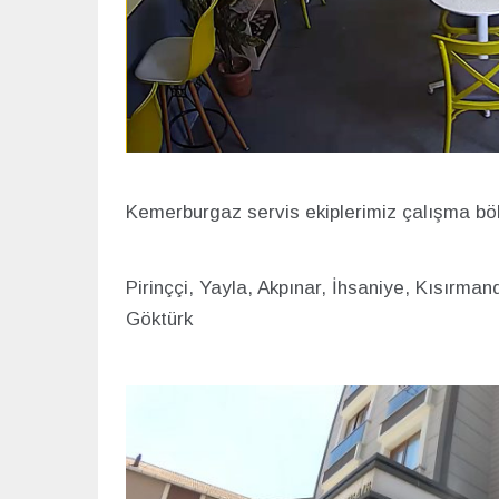
Kemerburgaz servis ekiplerimiz çalışma böl
Pirin
ççi, Yayla, Akpınar, İhsaniye, Kısırmand
Göktürk