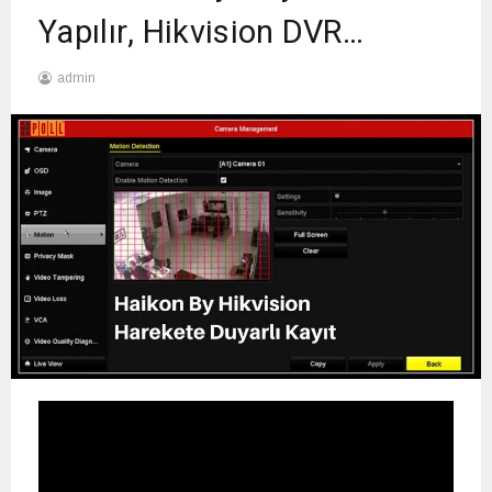
Yapılır, Hikvision DVR…
admin
27
Ocak
2020