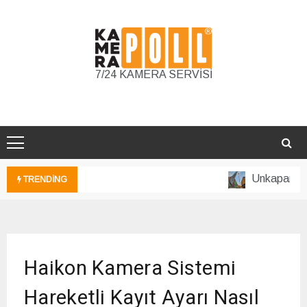
Skip
to
content
7/24 KAMERA SERVİSİ
Unkapanı Gü
TRENDING
DESTEK
Haikon Kamera Sistemi
VE
BİLGİ
Hareketli Kayıt Ayarı Nasıl
VİDEOLARI