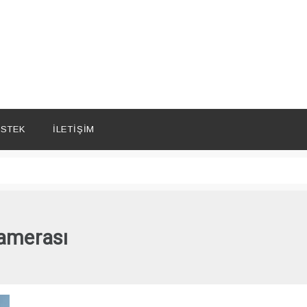
STEK
İLETIŞIM
kamerası