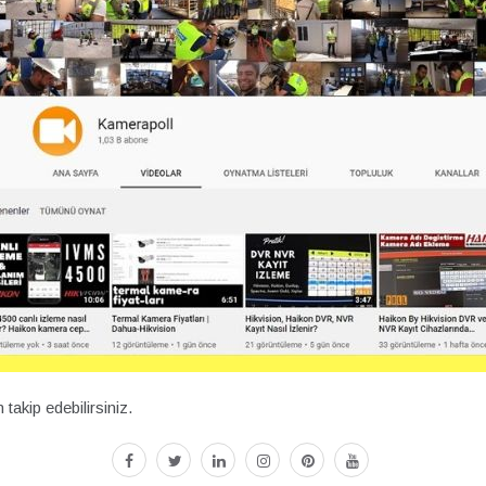
akip edebilirsiniz.
facebook
twitter
linkedin
instagram
pinterest
youtube