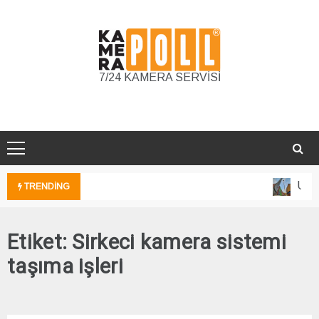
Skip
to
content
7/24 KAMERA SERVİSİ
Unkap
TRENDING
Etiket:
Sirkeci kamera sistemi
taşıma işleri