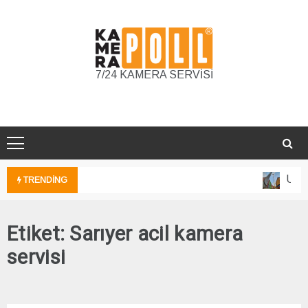
Skip
to
content
7/24 KAMERA SERVİSİ
Unkap
TRENDING
Etiket:
Sarıyer acil kamera
servisi