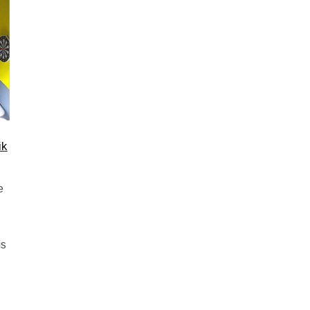
ik
e
is