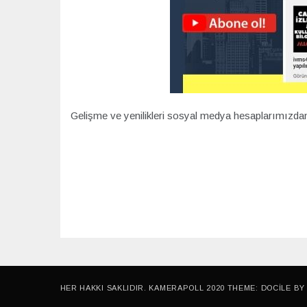
Gelişme ve yenilikleri sosyal medya hesaplarımızdan t
HER HAKKI SAKLIDIR. KAMERAPOLL 2020 THEME: DOCILE B