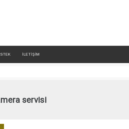
STEK
İLETIŞIM
amera servisi