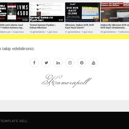
akip edebilirsiniz.
facebook
twitter
linkedin
instagram
pinterest
youtube
Kamerapoll
Y
TEMPLATE SELL
.