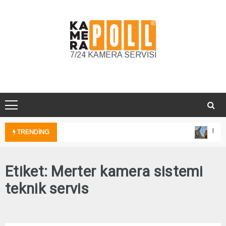
Skip
to
content
7/24 KAMERA SERVİSİ
Unka
TRENDING
Etiket:
Merter kamera sistemi
teknik servis