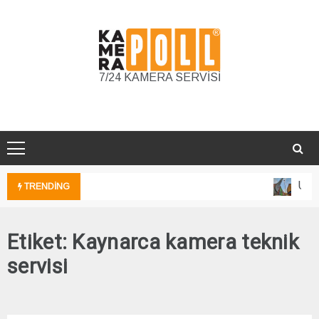
Skip
to
content
7/24 KAMERA SERVİSİ
Unka
TRENDING
Etiket:
Kaynarca kamera teknik
servisi