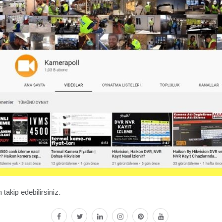
akip edebilirsiniz.
facebook
twitter
linkedin
instagram
pinterest
youtube