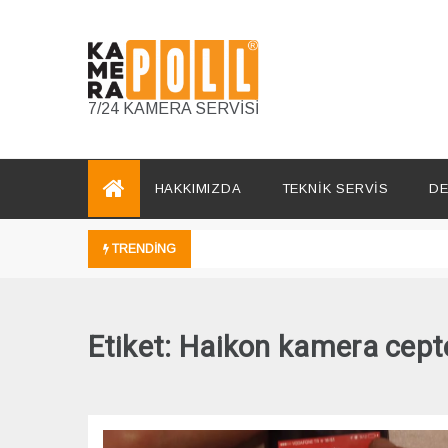
Skip
to
content
7/24 KAMERA SERVİSİ
HAKKIMIZDA
TEKNİK SERVİS
DE
TRENDING
Etiket:
Haikon kamera cept