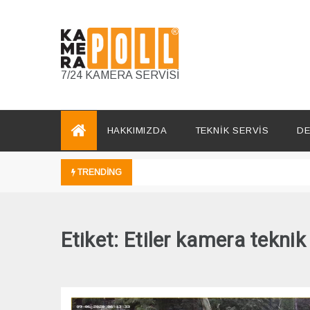
Skip
to
content
7/24 KAMERA SERVİSİ
HAKKIMIZDA
TEKNİK SERVİS
DE
TRENDING
Etiket:
Etiler kamera teknik 