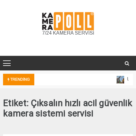
Skip
to
content
7/24 KAMERA SERVİSİ
Unka
TRENDING
Etiket:
Çıksalın hızlı acil güvenlik
kamera sistemi servisi