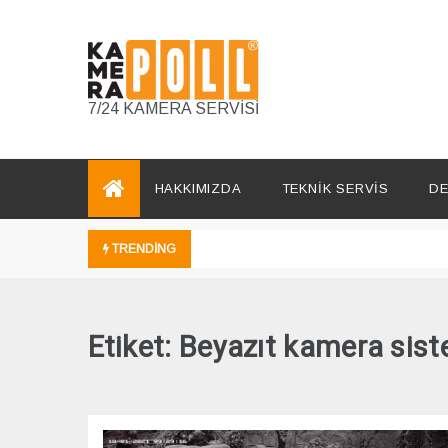
Skip
to
content
7/24 KAMERA SERVİSİ
HAKKIMIZDA
TEKNİK SERVİS
DE
TRENDING
Etiket:
Beyazıt kamera sist