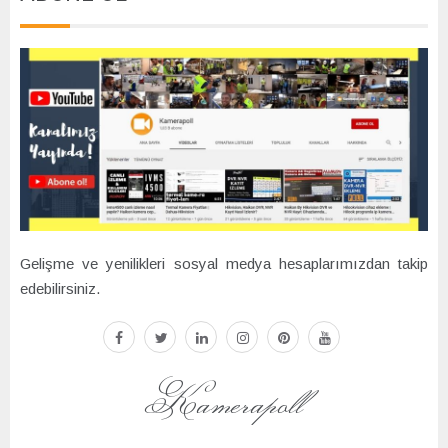
Gelişme ve yenilikleri sosyal medya hesaplarımızdan takip
edebilirsiniz.
facebook
twitter
linkedin
instagram
pinterest
youtube
Kamerapoll