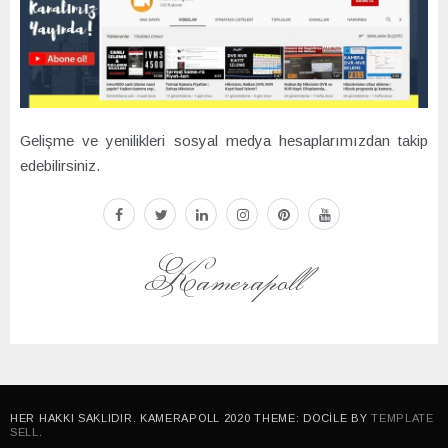
Gelişme ve yenilikleri sosyal medya hesaplarımızdan takip
edebilirsiniz.
facebook
twitter
linkedin
instagram
pinterest
youtube
Kamerapoll
HER HAKKI SAKLIDIR. KAMERAPOLL 2020 THEME: DOCILE BY
TEMPLATE
SELL
.