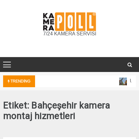
Skip
to
content
7/24 KAMERA SERVİSİ
Unka
TRENDING
Etiket:
Bahçeşehir kamera
montaj hizmetleri